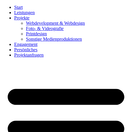
Zum
Start
Inhalt
Leistungen
springen
Projekte
Webdevelopment & Webdesign
Foto- & Videografie
Printdesign
Sonstige Medienproduktionen
Engagement
Persönliches
Projektanfragen